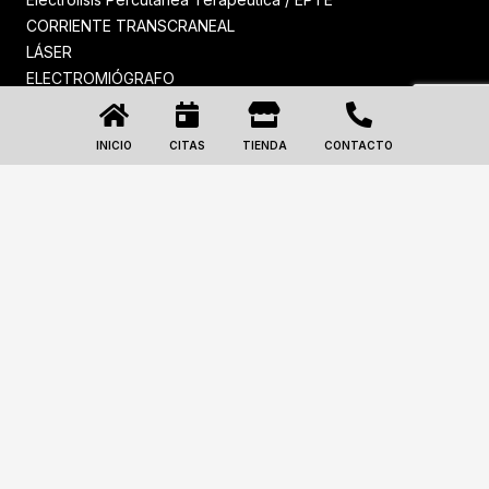
CORRIENTE TRANSCRANEAL
LÁSER
ELECTROMIÓGRAFO
PELVIPOWER™
ONDAS DE CHOQUE
INICIO
CITAS
TIENDA
CONTACTO
PRESOTERAPIA
© Fisitania Fisioterapia |
Política de Cookies
|
Política de
Privacidad
|
Términos y Condiciones
| Desarrollo Web:
eHidra