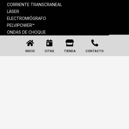
CORRIENTE TRANSCRANEAL
LÁSER
ELECTROMIÓGRAFO
PELVIPOWER™
ONDAS DE CHOQUE
PRESOTERAPIA
© Fisitania Fisioterapia |
Política de Cookies
|
Política de
INICIO
CITAS
TIENDA
CONTACTO
Privacidad
|
Términos y Condiciones
| Desarrollo Web:
eHidra