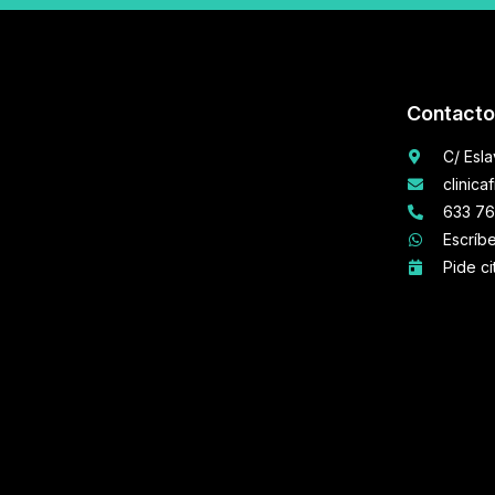
Contacto
C/ Esl
clinica
633 76
Escríb
Pide ci